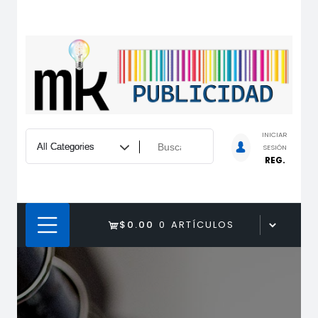
Saltarse
al
contenido
INICIAR
SESIÓN
REG.
$0.00
0 ARTÍCULOS